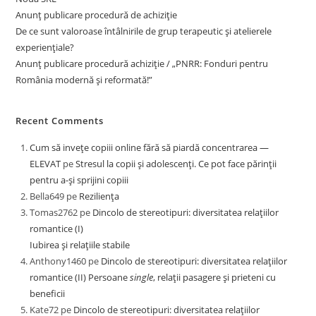
Anunț publicare procedură de achiziție
De ce sunt valoroase întâlnirile de grup terapeutic și atelierele
experiențiale?
Anunț publicare procedură achiziție / „PNRR: Fonduri pentru
România modernă și reformată!”
Recent Comments
Cum să invețe copiii online fără să piardă concentrarea —
ELEVAT
pe
Stresul la copii și adolescenți. Ce pot face părinții
pentru a-și sprijini copiii
Bella649
pe
Reziliența
Tomas2762
pe
Dincolo de stereotipuri: diversitatea relațiilor
romantice (I)
Iubirea și relațiile stabile
Anthony1460
pe
Dincolo de stereotipuri: diversitatea relațiilor
romantice (II) Persoane
single
, relații pasagere și prieteni cu
beneficii
Kate72
pe
Dincolo de stereotipuri: diversitatea relațiilor