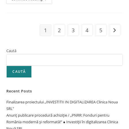
1
2
3
4
5
Caută
CAUTĂ
Recent Posts
Finalizarea proiectului „INVESTITII IN DIGITALIZAREA Clinica Noua
SRL”
Anunț publicare procedură achiziție / „PNRR: Fonduri pentru
România modernă și reformată!” ● Investiții în digitalizarea Clinica
Nouă SRL