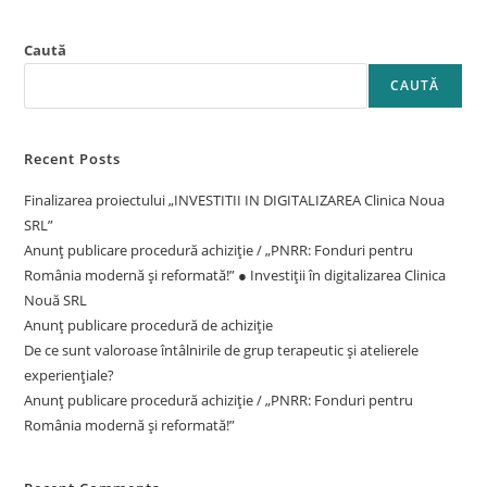
Caută
CAUTĂ
Recent Posts
Finalizarea proiectului „INVESTITII IN DIGITALIZAREA Clinica Noua
SRL”
Anunț publicare procedură achiziție / „PNRR: Fonduri pentru
România modernă și reformată!” ● Investiții în digitalizarea Clinica
Nouă SRL
Anunț publicare procedură de achiziție
De ce sunt valoroase întâlnirile de grup terapeutic și atelierele
experiențiale?
Anunț publicare procedură achiziție / „PNRR: Fonduri pentru
România modernă și reformată!”