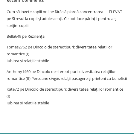
Recent Comments
Cum să invețe copiii online fără să piardă concentrarea — ELEVAT
pe
Stresul la copii și adolescenți. Ce pot face părinții pentru a-și
sprijini copiii
Bella649
pe
Reziliența
Tomas2762
pe
Dincolo de stereotipuri: diversitatea relațiilor
romantice (I)
Iubirea și relațiile stabile
Anthony1460
pe
Dincolo de stereotipuri: diversitatea relațiilor
romantice (II) Persoane
single
, relații pasagere și prieteni cu beneficii
Kate72
pe
Dincolo de stereotipuri: diversitatea relațiilor romantice
(I)
Iubirea și relațiile stabile