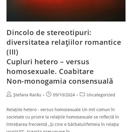
Dincolo de stereotipuri:
diversitatea relațiilor romantice
(III)
Cupluri hetero – versus
homosexuale. Coabitare
Non-monogamia consensuală
Ștefana Rarău
09/10/2024
Uncategorized
Relațiile hetero - versus homosexuale Un mit comun în
societate cu privire la relațiile homosexuale se reflectă în
întrebarea frecventă „Și cine e bărbatul/femeia în relația
voastră?”. Aceasta presupune în…